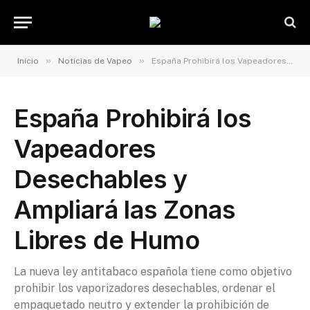
»
»
Inicio
Noticias de Vapeo
España Prohibirá los Vapeadores Desechables y Ampliará las Zonas Libres de Humo
España Prohibirá los
Vapeadores
Desechables y
Ampliará las Zonas
Libres de Humo
La nueva ley antitabaco española tiene como objetivo
prohibir los vaporizadores desechables, ordenar el
empaquetado neutro y extender la prohibición de