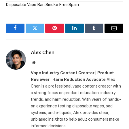
Disposable Vape Ban
Smoke Free
Spain
Facebook
Twitter
Pinterest
LinkedIn
Tumblr
Correo
electró
Alex Chen
Web
Vape Industry Content Creator | Product
Reviewer | Harm Reduction Advocate
Alex
Chen is a professional vape content creator with
a strong focus on product education, industry
trends, and harm reduction. With years of hands-
on experience testing disposable vapes, pod
systems, and e-liquids, Alex provides clear,
unbiased insights to help adult consumers make
informed decisions.