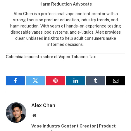
Harm Reduction Advocate
Alex Chen is a professional vape content creator with a
strong focus on product education, industry trends, and
harm reduction. With years of hands-on experience testing
disposable vapes, pod systems, and e-liquids, Alex provides
clear, unbiased insights to help adult consumers make
informed decisions.
Colombia
Impuesto sobre el Vapeo
Tobacco Tax
Facebook
Twitter
Pinterest
LinkedIn
Tumblr
Correo
electró
Alex Chen
Web