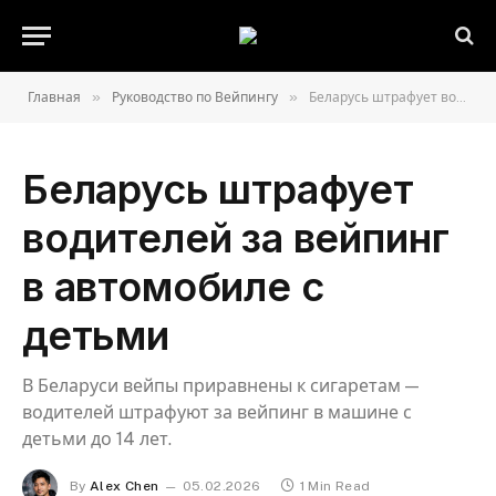
»
»
Главная
Руководство по Вейпингу
Беларусь штрафует водителей за вейпинг в автомобиле с детьми
Беларусь штрафует
водителей за вейпинг
в автомобиле с
детьми
В Беларуси вейпы приравнены к сигаретам —
водителей штрафуют за вейпинг в машине с
детьми до 14 лет.
By
Alex Chen
05.02.2026
1 Min Read