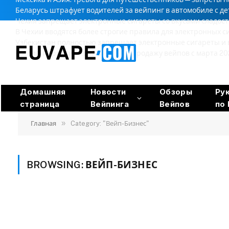
Беларусь штрафует водителей за вейпинг в автомобиле с д
Чехия запрещает электронные сигареты со вкусами сладос
В Чехии вводятся более строгие правила для электронных с
Узбекистан полностью запрещает электронные сигареты и
Россия: Пермский край запретит продажу вейпов с марта 20
Домашняя
Новости
Обзоры
Ру
страница
Вейпинга
Вейпов
по 
»
Главная
Category: "Вейп-Бизнес"
BROWSING:
ВЕЙП-БИЗНЕС