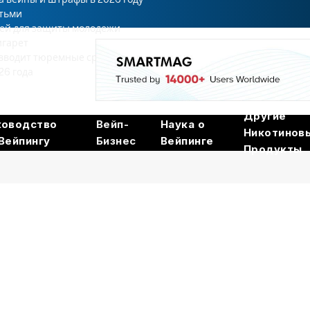
етьми
тей для защиты молодежи
игарет
 вводит тюремные сроки
26 года
Другие
ководство
Вейп-
Наука о
Никотинов
Вейпингу
Бизнес
Вейпинге
Продукты