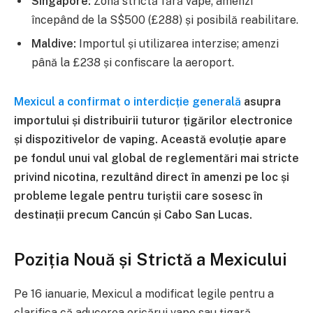
Singapore:
Zonă strictă fără vape; amenzi
începând de la S$500 (£288) și posibilă reabilitare.
Maldive:
Importul și utilizarea interzise; amenzi
până la £238 și confiscare la aeroport.
Mexicul a confirmat o interdicție generală
asupra
importului și distribuirii tuturor țigărilor electronice
și dispozitivelor de vaping. Această evoluție apare
pe fondul unui val global de reglementări mai stricte
privind nicotina, rezultând direct în amenzi pe loc și
probleme legale pentru turiștii care sosesc în
destinații precum Cancún și Cabo San Lucas.
Poziția Nouă și Strictă a Mexicului
Pe 16 ianuarie, Mexicul a modificat legile pentru a
clarifica că aducerea oricărui vape sau țigară