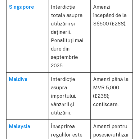
Singapore
Interdicție
Amenzi
totală asupra
începând de la
utilizării și
S$500 (£288).
deținerii.
Penalități mai
dure din
septembrie
2025.
Maldive
Interdicție
Amenzi până la
asupra
MVR 5,000
importului,
(£238);
vânzării și
confiscare.
utilizării.
Malaysia
Înăsprirea
Amenzi pentru
regulilor este
posesie/utilizar