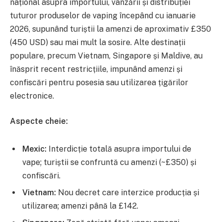
național asupra importului, vânzării și distribuției
tuturor produselor de vaping începând cu ianuarie
2026, supunând turiștii la amenzi de aproximativ £350
(450 USD) sau mai mult la sosire. Alte destinații
populare, precum Vietnam, Singapore și Maldive, au
înăsprit recent restricțiile, impunând amenzi și
confiscări pentru posesia sau utilizarea țigărilor
electronice.
Aspecte cheie:
Mexic:
Interdicție totală asupra importului de
vape; turiștii se confruntă cu amenzi (~£350) și
confiscări.
Vietnam:
Nou decret care interzice producția și
utilizarea; amenzi până la £142.