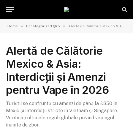
»
»
Home
Uncategorized @ro
Alertă de Călătorie Mexico & Asia: Interdicții și Amenzi pentru Vape în 2026
Alertă de Călătorie
Mexico & Asia:
Interdicții și Amenzi
pentru Vape în 2026
Turiștii se confruntă cu amenzi de până la £350 în
Mexic și interdicții stricte în Vietnam și Singapore.
Verificați ultimele reguli globale privind vapingul
înainte de zbor.