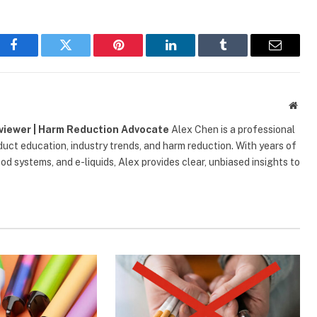
Facebook
Twitter
Pinterest
LinkedIn
Tumblr
E-
Mail-
Adresse
Webs
eviewer | Harm Reduction Advocate
Alex Chen is a professional
uct education, industry trends, and harm reduction. With years of
d systems, and e-liquids, Alex provides clear, unbiased insights to