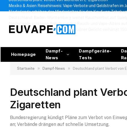
Mexiko & Asien Reisehinweis: Vape-Verbote und Geldstrafen im 
Niederlande erhöhen das Mindestalter für den Kauf von Tabak u
Deutschland: Baden-Württemberg weitet Rauchverbot auf Spielp
Niederlande schlagen Anhebung des Rauch- und Vape-Alters auf 
Dampfen am Steuer in Deutschland: Kölner Gericht verhängt 15
Dampf-
Dampfgeräte-
Da
Homepage
News
Tests
Ra
»
»
Startseite
Dampf-News
Deutschland plant Verbot von 
Deutschland plant Verb
Zigaretten
Bundesregierung kündigt Pläne zum Verbot von Einw
an; Verbände drängen auf schnelle Umsetzung.