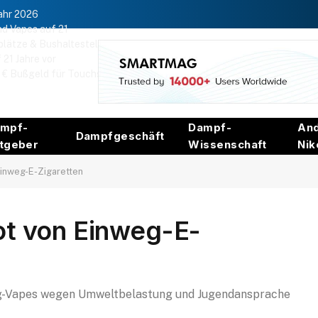
Jahr 2026
nd Vapes auf 21
lätze & Bushaltestellen aus
21 Jahre vor
0 € Bußgeld für Touchscreens
mpf-
Dampf-
An
Dampfgeschäft
tgeber
Wissenschaft
Nik
Einweg-E-Zigaretten
ot von Einweg-E-
eg-Vapes wegen Umweltbelastung und Jugendansprache